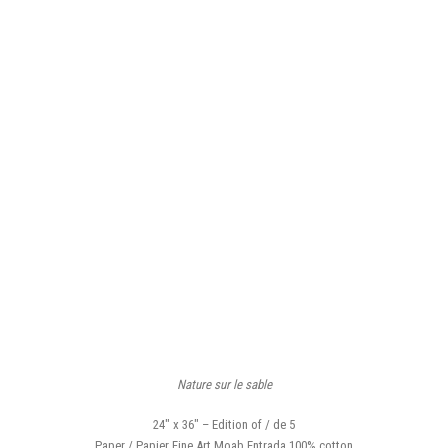
Nature sur le sable
24″ x 36″ – Edition of / de 5
Paper / Papier Fine Art Moab Entrada 100% cotton