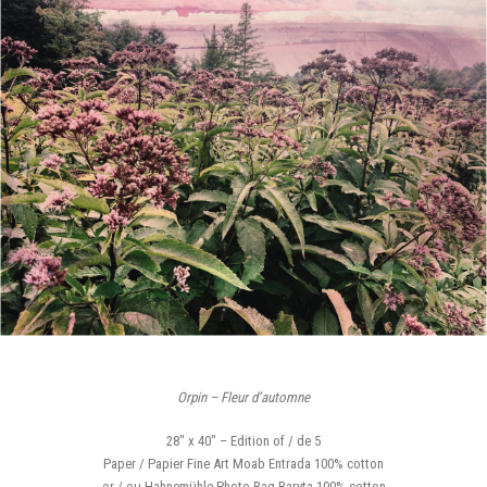
Orpin – Fleur d’automne
28″ x 40″ – Edition of / de 5
Paper / Papier Fine Art Moab Entrada 100% cotton
or / ou Hahnemühle Photo Rag Baryta 100% cotton